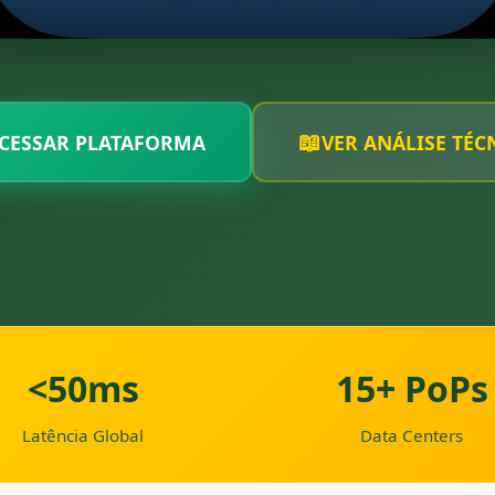
📖
CESSAR PLATAFORMA
VER ANÁLISE TÉC
<50ms
15+ PoPs
Latência Global
Data Centers