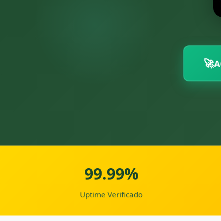
🚀
A
99.99%
Uptime Verificado