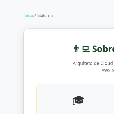
Início
/
Plataforma
👨‍💻 Sob
Arquiteto de Cloud 
AWS S
🎓