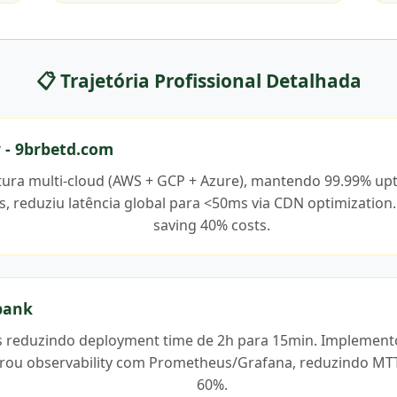
📋 Trajetória Profissional Detalhada
r - 9brbetd.com
utura multi-cloud (AWS + GCP + Azure), mantendo 99.99% up
, reduziu latência global para <50ms via CDN optimization
saving 40% costs.
bank
s reduzindo deployment time de 2h para 15min. Implement
orou observability com Prometheus/Grafana, reduzindo MT
60%.