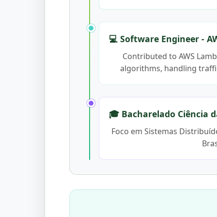
💻 Software Engineer - A
Contributed to AWS Lambd
algorithms, handling traffi
🎓 Bacharelado Ciência 
Foco em Sistemas Distribuíd
Bra