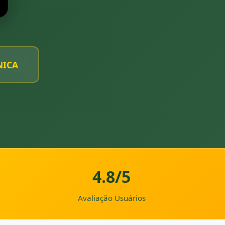
NICA
4.8/5
Avaliação Usuários