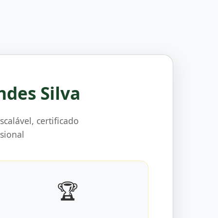
ndes Silva
calável, certificado
sional
🏆