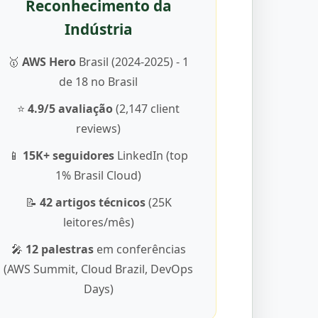
Reconhecimento da
Indústria
🥇
AWS Hero
Brasil (2024-2025) - 1
de 18 no Brasil
⭐
4.9/5 avaliação
(2,147 client
reviews)
📱
15K+ seguidores
LinkedIn (top
1% Brasil Cloud)
📝
42 artigos técnicos
(25K
leitores/mês)
🎤
12 palestras
em conferências
(AWS Summit, Cloud Brazil, DevOps
Days)