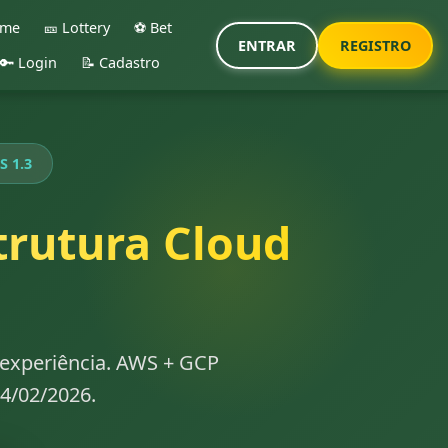
ame
🎫 Lottery
⚽ Bet
ENTRAR
REGISTRO
🔑 Login
📝 Cadastro
S 1.3
trutura Cloud
 experiência. AWS + GCP
04/02/2026.